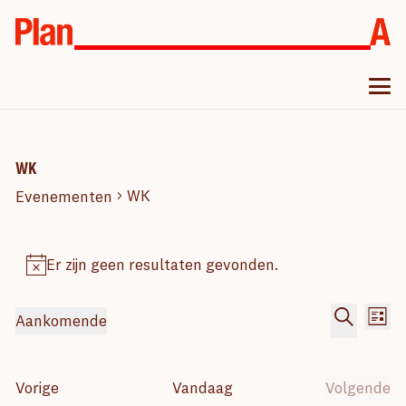
WK
WK
Evenementen
Evenementen
Er zijn geen resultaten gevonden.
Bericht
Evenem
Ev
Aankomende
Lijst
we
Zoeken
Selecteer
Zoeken
nav
en
een
Evenementen
Vorige
Vandaag
Volgende
datum.