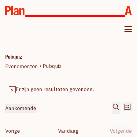
Pubquiz
Pubquiz
Evenementen
Evenementen
Er zijn geen resultaten gevonden.
Bericht
Evenem
Ev
Aankomende
Lijst
we
Zoeken
Selecteer
Zoeken
nav
en
een
Evenementen
Vorige
Vandaag
Volgende
datum.